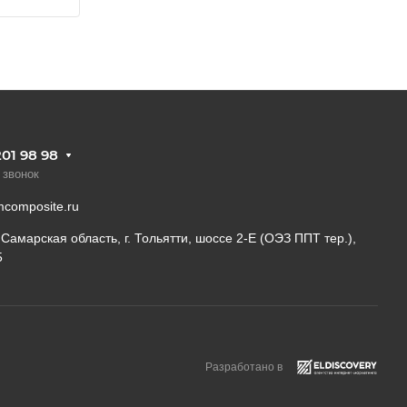
201 98 98
 звонок
composite.ru
 Самарская область, г. Тольятти, шоссе 2-Е (ОЭЗ ППТ тер.),
5
Разработано в